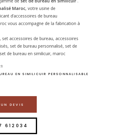
e gamme de
set de bureau en similicuir
.
nalisé Maroc
, votre usine de
icant d’accessoires de bureau
roc vous accompagne de la fabrication à
, set accessoires de bureau, accessoires
sés, set de bureau personnalisé, set de
 set de bureau en similicuir, maroc
21
BUREAU EN SIMILICUIR PERSONNALISABLE
UN DEVIS
7 612034