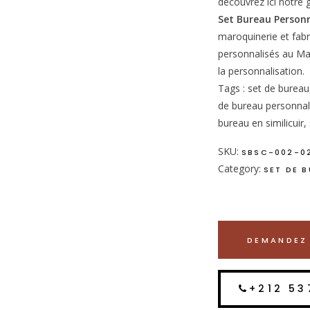
découvrez ici notr
Set Bureau Person
maroquinerie et fabr
personnalisés au Ma
la personnalisation.
Tags : set de bureau
de bureau personnali
bureau en similicuir,
SKU:
SBSC-002-0
Category:
SET DE 
DEMANDEZ 
+212 53