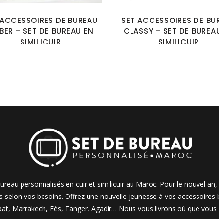
 ACCESSOIRES DE BUREAU
SET ACCESSOIRES DE BU
BER – SET DE BUREAU EN
CLASSY – SET DE BUREA
SIMILICUIR
SIMILICUIR
ureau personnalisés en cuir et similicuir au Maroc. Pour le nouvel an
selon vos besoins. Offrez une nouvelle jeunesse à vos accessoires b
bat, Marrakech, Fès, Tanger, Agadir… Nous vous livrons où que vous 