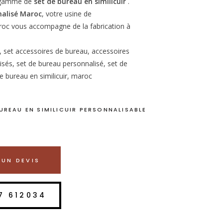
e gamme de
set de bureau en similicuir
.
nalisé Maroc
, votre usine de
oc vous accompagne de la fabrication à
, set accessoires de bureau, accessoires
sés, set de bureau personnalisé, set de
de bureau en similicuir, maroc
BUREAU EN SIMILICUIR PERSONNALISABLE
UN DEVIS
7 612034