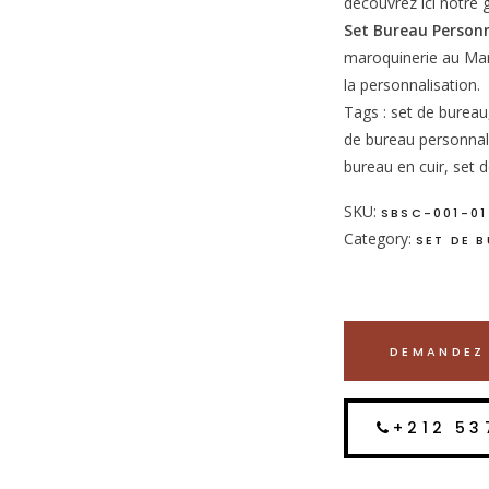
découvrez ici notr
Set Bureau Person
maroquinerie au Mar
la personnalisation.
Tags : set de bureau
de bureau personnali
bureau en cuir, set 
SKU:
SBSC-001-01
Category:
SET DE 
DEMANDEZ 
+212 53