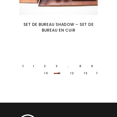
SET DE BUREAU SHADOW – SET DE
BUREAU EN CUIR
1
2
3
…
8
9
10
11
12
13