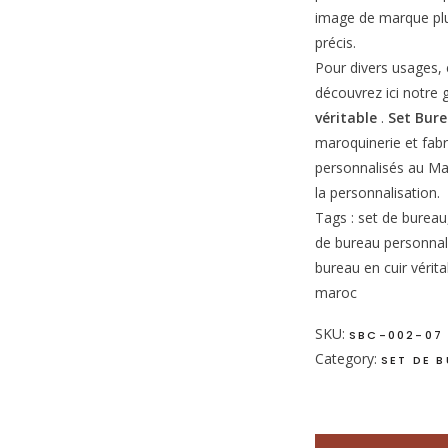
image de marque plus
précis.
Pour divers usages, e
découvrez ici notr
véritable
.
Set Bure
maroquinerie et fabr
personnalisés au Ma
la personnalisation.
Tags : set de bureau
de bureau personnali
bureau en cuir vérita
maroc
SKU:
SBC-002-07
Category:
SET DE 