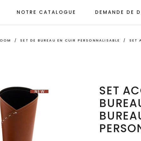
NOTRE CATALOGUE
DEMANDE DE D
ROOM
/
SET DE BUREAU EN CUIR PERSONNALISABLE
/
SET 
SET AC
NEW
BUREAU
BUREAU
PERSO